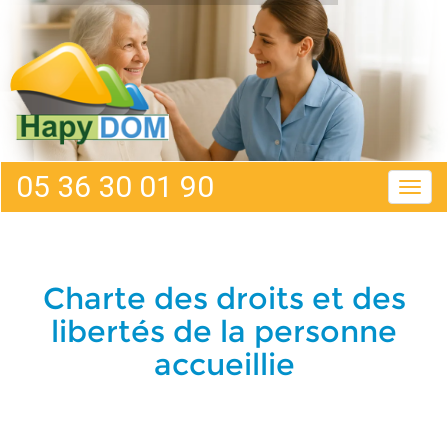
Aller
Panneau de gestion des cookies
au
contenu
principal
05 36 30 01 90
Togg
navig
Charte des droits et des
libertés de la personne
accueillie