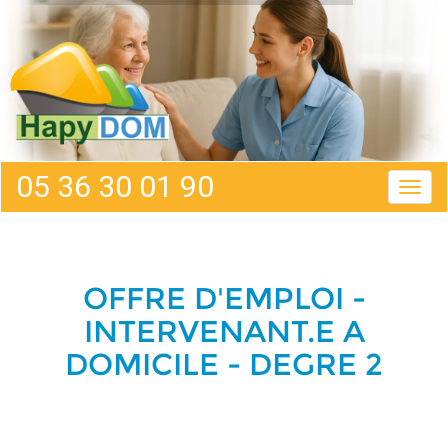
Aller
Panneau de gestion des cookies
au
contenu
principal
05 36 30 01 90
Togg
navig
OFFRE D'EMPLOI -
INTERVENANT.E A
DOMICILE - DEGRE 2